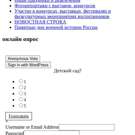
Наши праздники и развлечения
Фоторепортажи с выставок, конкурсов
Участие в конкурсах, выставках, фестивалях и
физкультурных мероприятиях воспитанников
НОВОСТНАЯ СТРОКА
Памятные дни военной истории России
онлайн опрос
Anonymous Vote
Sign in with WordPress
Детский сад?
1
2
3
4
5
Голосовать
×
Username or Email Address
Password