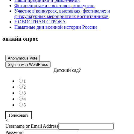
Наши праздники и развлечения
Фоторепортажи с выставок, конкурсов
Участие в конкурсах, выставках, фестивалях и
физкультурных мероприятиях воспитанников
НОВОСТНАЯ СТРОКА
Памятные дни военной истории России
онлайн опрос
Anonymous Vote
Sign in with WordPress
Детский сад?
1
2
3
4
5
Голосовать
×
Username or Email Address
Password