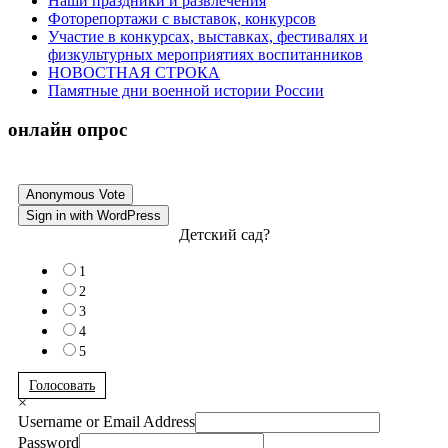
Наши праздники и развлечения
Фоторепортажи с выставок, конкурсов
Участие в конкурсах, выставках, фестивалях и
физкультурных мероприятиях воспитанников
НОВОСТНАЯ СТРОКА
Памятные дни военной истории России
онлайн опрос
Anonymous Vote
Sign in with WordPress
Детский сад?
1
2
3
4
5
Голосовать
×
Username or Email Address
Password