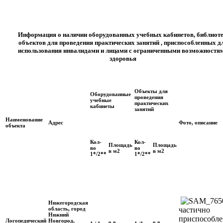
Информация о наличии оборудованных учебных кабинетов, библиоте
объектов для проведения практических занятий , приспособленных д
использования инвалидами и лицами с ограниченными возможностя
здоровья
Объекты для
Оборудованные
проведения
учебные
практических
кабинеты
занятий
Наименование
Адрес
Фото, описание
объекта
Кол-
Кол-
Площадь
Площадь
во
во
в м2
в м2
1*/2**
1*/2**
Нижегородская
область, город
частично
Нижний
приспособле
Логопедический
Новгород,