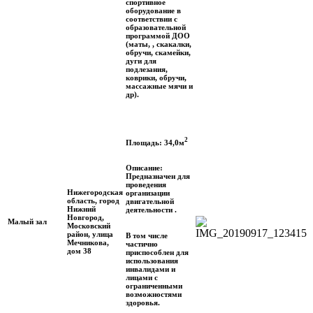
спортивное
оборудование в
соответствии с
образовательной
программой ДОО
(маты, , скакалки,
обручи, скамейки,
дуги для
подлезания,
коврики, обручи,
массажные мячи и
др).
2
Площадь: 34,0м
Описание:
Предназначен для
проведения
Нижегородская
организации
область, город
двигательной
Нижний
деятельности .
Новгород,
Малый зал
Московский
район, улица
В том числе
Мечникова,
частично
дом 38
приспособлен для
использования
инвалидами и
лицами с
ограниченными
возможностями
здоровья.