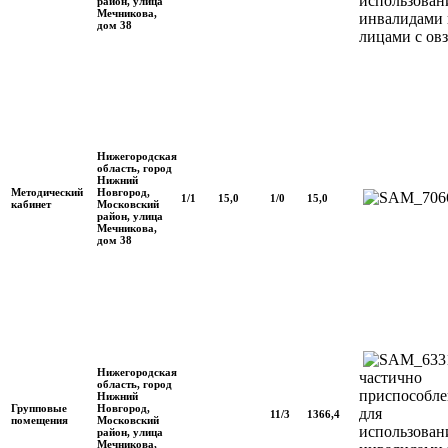
использован
район, улица
Мечникова,
инвалидами 
дом 38
лицами с овз
Нижегородская
область, город
Нижний
Методический
Новгород,
1/1
15,0
1/0
15,0
кабинет
Московский
район, улица
Мечникова,
дом 38
Нижегородская
частично
область, город
приспособле
Нижний
Групповые
Новгород,
для
11/3
1366,4
помещения
Московский
использован
район, улица
Мечникова,