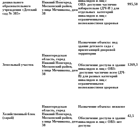
инвалидов и лиц с
дошкольного
Нижний Новгород,
995,50
ОВЗ:
доступно частично
образовательного
Московский район,
избирательно (ДЧ-И ) для
учреждения «Детский
улица Мечникова, дом
отдельных категорий
сад № 385»
38
инвалидов и лиц с
ограниченными
возможностями здоровья
Назначение объекта: под
здание детского сада с
прилегающей дворовой
территории
Нижегородская
область, город
Нижний Новгород,
Земельный участок
1269,3
Обеспечение доступа в здание
Московский район,
инвалидов и лиц с ОВЗ:
улица Мечникова, дом
доступно частично всем (ДЧ-
38
В) для разных категорий
инвалидов и лиц с
ограниченными
возможностями эдоровья
Нижегородская
Назначение объекта:
нежилое
область, город
Хозяйственный блок
Нижний Новгород,
42,5
(сарай)
Московский район,
Обеспечение доступа в здание
улица Мечникова, дом
инвалидов и лиц с ОВЗ:
нет
38
доступа