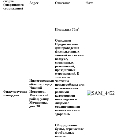
спорта
Адрес
Описание
Фото
(спортивного
сооружения)
2
Площадь: 75м
Описание:
Предназначена
для проведения
физкультурных
занятий на свежем
воздухе,
спортивных
развлечений,
праздничных
мероприятий. В
том числе
Нижегородская
частично
область, город
приспособлена для
Нижний
использования
Физкультурная
Новгород,
разными
площадка
Московский
категориями
район, улица
инвалидами и
Мечникова,
лицами с
дом 38
ограниченными
возможностями
здоровья.
Оборудование:
бумы, переносные
футбольные
ворота,