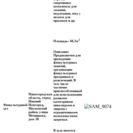
спортивные
комплексы для
лазания,
подлезания, яма с
песком для
прыжков и др.
2
Площадь: 48,3м
Описание:
Предназначен для
проведения
физкультурных
занятий,
организации
физкультурных
праздников и
развлечений. В
том числе
частично
приспособленнный
Нижегородская
для использования
область, город
разными
Нижний
категориями
Физкультурный
Новгород,
инвалидами и
зал
Московский
лицами с
район, улица
ограниченными
Мечникова,
возможностями
дом 38
здоровья.
В зале имеется