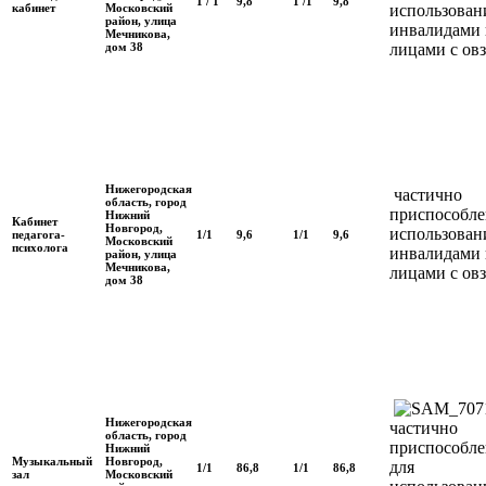
1 / 1
9,8
1 /1
9,8
кабинет
Московский
использован
район, улица
инвалидами 
Мечникова,
дом 38
лицами с овз
Нижегородская
частично
область, город
приспособле
Нижний
Кабинет
Новгород,
использова
педагога-
1/1
9,6
1/1
9,6
Московский
психолога
инвалидами 
район, улица
Мечникова,
лицами с овз
дом 38
Нижегородская
частично
область, город
приспособле
Нижний
Музыкальный
Новгород,
для
1/1
86,8
1/1
86,8
зал
Московский