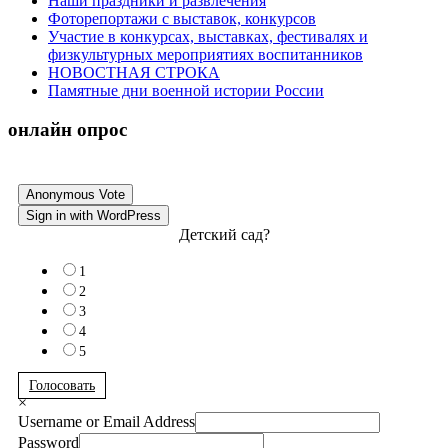
Наши праздники и развлечения
Фоторепортажи с выставок, конкурсов
Участие в конкурсах, выставках, фестивалях и
физкультурных мероприятиях воспитанников
НОВОСТНАЯ СТРОКА
Памятные дни военной истории России
онлайн опрос
Anonymous Vote
Sign in with WordPress
Детский сад?
1
2
3
4
5
Голосовать
×
Username or Email Address
Password