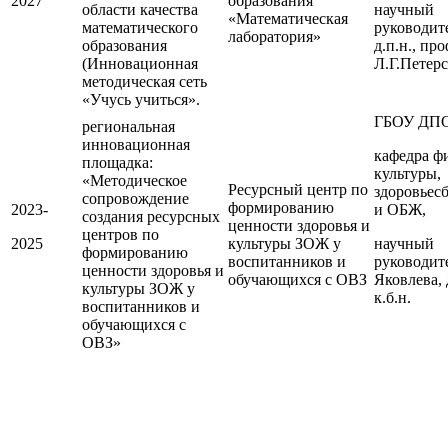
2027
образования
области качества
научный
«Математическая
математического
руководит
лаборатория»
образования
д.п.н., пр
(Инновационная
Л.Г.Петер
методическая сеть
«Учусь учиться».
ГБОУ ДП
региональная
инновационная
кафедра ф
площадка:
культуры,
«Методическое
Ресурсный центр по
здоровьес
сопровождение
формированию
2023-
и ОБЖ,
создания ресурсных
ценности здоровья и
центров по
2025
культуры ЗОЖ у
научный
формированию
воспитанников и
руководит
ценности здоровья и
обучающихся с ОВЗ
Яковлева, 
культуры ЗОЖ у
к.б.н.
воспитанников и
обучающихся с
ОВЗ»