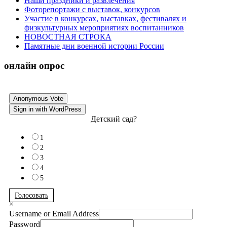
Наши праздники и развлечения
Фоторепортажи с выставок, конкурсов
Участие в конкурсах, выставках, фестивалях и
физкультурных мероприятиях воспитанников
НОВОСТНАЯ СТРОКА
Памятные дни военной истории России
онлайн опрос
Anonymous Vote
Sign in with WordPress
Детский сад?
1
2
3
4
5
Голосовать
×
Username or Email Address
Password