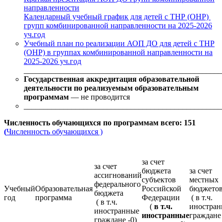
направленности
Календарный учебный график для детей с ТНР (ОНР)
групп комбинированной направленности на 2025-2026
уч.год
Учебный план по реализации АОП ДО для детей с ТНР
(ОНР) в группах комбинированной направленности на
2025-2026 уч.год
__________________________________________________
Государственная аккредитация образовательной
деятельности по реализуемым образовательным
программам
— не проводится
_________________________________________________
Численность обучающихся по программам всего: 151
(
Численность обучающихся )
за счет
за счет
бюджета
за счет
ассигнований
субъектов
местных
федерального
Учебный
Образовательная
Российской
бюджет
бюджета
год
программа
Федерации
( в т.ч.
( в т.ч.
(
в т.ч.
иностра
иностранные
иностранные
граждане 
граждане -0)