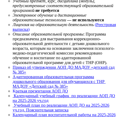
Учебный предмет, курс, дисциплина (модуль),
предусмотренные соответствующей образовательной
программой-
не требуется
Электронное обучение и дистанционные
образовательные технологии
— не используются
Лицензия на образовательную деятельность
(
Реестровая
выписка
)
Описание образовательной программы
: Программа
предназначена для выстраивания коррекционно-
образовательной деятельности с детьми дошкольного
возраста, которым на основании заключения психолого-
медико-педагогической комиссии рекомендовано
обучение и воспитание по адаптированной
образовательной программе для детей с ТНР (ОНР).
Приказ об утверждении АОП ДО МАДОУ «детский сад
№ 385»
Адаптированная образовательная программа
дошкольного образования для обучающихся с ТНР
МАДОУ «Детский сад № 385»
К
раткая презентация АОП ДО
Календарный учебный график по реализации АОП ДО
на 2025-2026 уч.год
Учебный план по реализации АОП ДО на 2025-2026
уч.год. Пояснительная записка
Календарный план воспитательной работы на 2025-2026