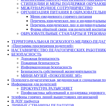
СТИПЕНДИИ И МЕРЫ ПОДДЕРЖКИ ОБУЧАЮ
МЕЖДУНАРОДНОЕ СОТРУДНИЧЕСТВО
ОРГАНИЗАЦИЯ ПИТАНИЯ В ОБРАЗОВАТЕЛЬН
Меню ежедневного горячего питания
Перечень юридических лиц и индивидуальны
Перечень юридических лиц и индивидуальны
Форма обратной связи для родителей воспита
ОБРАЗОВАТЕЛЬНЫЕ СТАНДАРТЫ И ТРЕБОВА
ТЕРРИТОРИАЛЬНАЯ ПСИХОЛОГО-МЕДИКО-ПЕДА
«Программа просвещения родителей»
НАСТАВНИЧЕСТВО ПЕДАГОГИЧЕСКИХ РАБОТНИ
БЕЗОПАСНОСТЬ
Дорожная безопасность
Пожарная безопасность
Информационная безопасность
Безопасность собственной жизнедеятельности
МИНИ-МУЗЕЙ «ПОКОЛЕНИЕ 385»
Психолого-педагогическая, медицинская и социальная п
Информация для родителей
ПРОКУРАТУРА РАЗЪЯСНЯЕТ
Профилактика заболеваний и поддержка здорового 
телефоны горячих линий вышестоящих организаций
В ДОУ требуется
ЛИЧНЫЕ СТРАНИЦЫ ПЕДАГОГОВ