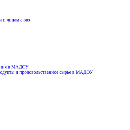
 и лицам с овз
тания в МАДОУ
родукты и продовольственное сырье в МАДОУ