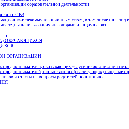
 организации образовательной деятельности)
 и лиц с ОВЗ
ационно-телекоммуникационным сетям, в том числе инвалидам
 числе для использования инвалидами и лицами с овз
СТЬ
ДА) ОБУЧАЮЩИХСЯ
ЩИХСЯ
ОЙ ОРГАНИЗАЦИИ
х предпринимателей, оказывающих услуги по организации пи
х предпринимателей, поставляющих (реализующих) пищевые п
нников и ответы на вопросы родителей по питанию
НИЯ