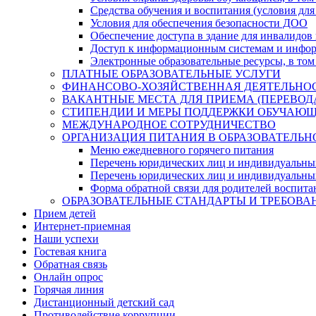
Средства обучения и воспитания (условия для
Условия для обеспечения безопасности ДОО
Обеспечение доступа в здание для инвалидов
Доступ к информационным системам и информ
Электронные образовательные ресурсы, в том
ПЛАТНЫЕ ОБРАЗОВАТЕЛЬНЫЕ УСЛУГИ
ФИНАНСОВО-ХОЗЯЙСТВЕННАЯ ДЕЯТЕЛЬНО
ВАКАНТНЫЕ МЕСТА ДЛЯ ПРИЕМА (ПЕРЕВО
СТИПЕНДИИ И МЕРЫ ПОДДЕРЖКИ ОБУЧАЮ
МЕЖДУНАРОДНОЕ СОТРУДНИЧЕСТВО
ОРГАНИЗАЦИЯ ПИТАНИЯ В ОБРАЗОВАТЕЛЬН
Меню ежедневного горячего питания
Перечень юридических лиц и индивидуальны
Перечень юридических лиц и индивидуальны
Форма обратной связи для родителей воспита
ОБРАЗОВАТЕЛЬНЫЕ СТАНДАРТЫ И ТРЕБОВА
Прием детей
Интернет-приемная
Наши успехи
Гостевая книга
Обратная связь
Онлайн опрос
Горячая линия
Дистанционный детский сад
Противодействие коррупции