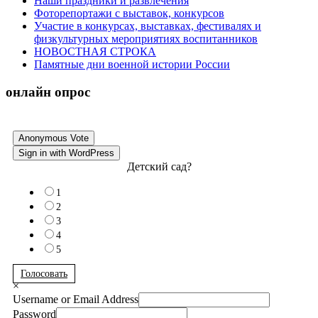
Наши праздники и развлечения
Фоторепортажи с выставок, конкурсов
Участие в конкурсах, выставках, фестивалях и
физкультурных мероприятиях воспитанников
НОВОСТНАЯ СТРОКА
Памятные дни военной истории России
онлайн опрос
Anonymous Vote
Sign in with WordPress
Детский сад?
1
2
3
4
5
Голосовать
×
Username or Email Address
Password