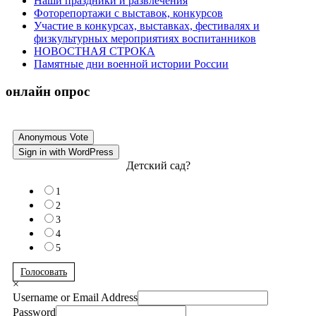
Наши праздники и развлечения
Фоторепортажи с выставок, конкурсов
Участие в конкурсах, выставках, фестивалях и
физкультурных мероприятиях воспитанников
НОВОСТНАЯ СТРОКА
Памятные дни военной истории России
онлайн опрос
Anonymous Vote
Sign in with WordPress
Детский сад?
1
2
3
4
5
Голосовать
×
Username or Email Address
Password