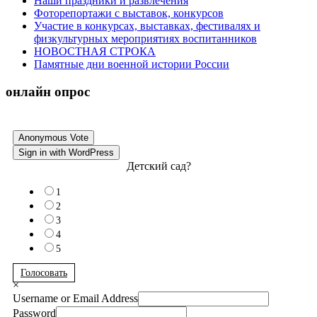
Наши праздники и развлечения
Фоторепортажи с выставок, конкурсов
Участие в конкурсах, выставках, фестивалях и
физкультурных мероприятиях воспитанников
НОВОСТНАЯ СТРОКА
Памятные дни военной истории России
онлайн опрос
Anonymous Vote
Sign in with WordPress
Детский сад?
1
2
3
4
5
Голосовать
×
Username or Email Address
Password