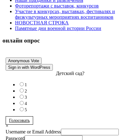
Наши праздники и развлечения
Фоторепортажи с выставок, конкурсов
Участие в конкурсах, выставках, фестивалях и
физкультурных мероприятиях воспитанников
НОВОСТНАЯ СТРОКА
Памятные дни военной истории России
онлайн опрос
Anonymous Vote
Sign in with WordPress
Детский сад?
1
2
3
4
5
Голосовать
×
Username or Email Address
Password