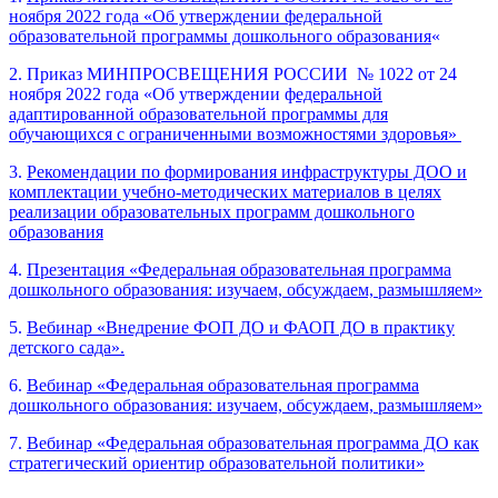
ноября 2022 года «Об утверждении федеральной
образовательной программы дошкольного образования
«
2. Приказ МИНПРОСВЕЩЕНИЯ РОССИИ № 1022 от 24
ноября 2022 года «Об утверждении ф
едеральной
адаптированной образовательной программы для
обучающихся с ограниченными возможностями здоровья»
3.
Рекомендации по формирования инфраструктуры ДОО и
комплектации учебно-методических материалов в целях
реализации образовательных программ дошкольного
образования
4.
Презентация «Федеральная образовательная программа
дошкольного образования: изучаем, обсуждаем, размышляем»
5.
Вебинар «Внедрение ФОП ДО и ФАОП ДО в практику
детского сада».
6.
Вебинар «Федер
альная образовательная программа
дошкольного образования: изучаем, обсуждаем, размышляем»
7.
Вебинар «Федеральная образовательная программа ДО как
стратегический ориентир образовательной политики»