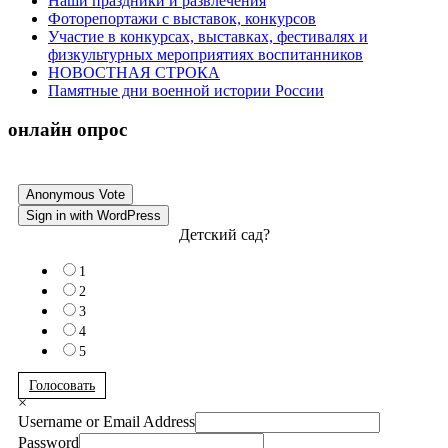
Наши праздники и развлечения
Фоторепортажи с выставок, конкурсов
Участие в конкурсах, выставках, фестивалях и
физкультурных мероприятиях воспитанников
НОВОСТНАЯ СТРОКА
Памятные дни военной истории России
онлайн опрос
Anonymous Vote
Sign in with WordPress
Детский сад?
1
2
3
4
5
Голосовать
×
Username or Email Address
Password