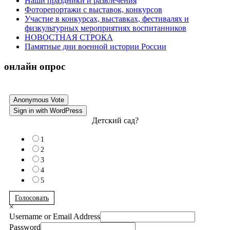
Наши праздники и развлечения
Фоторепортажи с выставок, конкурсов
Участие в конкурсах, выставках, фестивалях и
физкультурных мероприятиях воспитанников
НОВОСТНАЯ СТРОКА
Памятные дни военной истории России
онлайн опрос
Anonymous Vote
Sign in with WordPress
Детский сад?
1
2
3
4
5
Голосовать
×
Username or Email Address
Password