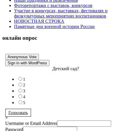
Наши праздники и развлечения
Фоторепортажи с выставок, конкурсов
Участие в конкурсах, выставках, фестивалях и
физкультурных мероприятиях воспитанников
НОВОСТНАЯ СТРОКА
Памятные дни военной истории России
онлайн опрос
Anonymous Vote
Sign in with WordPress
Детский сад?
1
2
3
4
5
Голосовать
×
Username or Email Address
Password