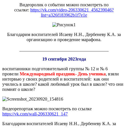
Видеоролик о событии можно посмотреть по
ссылке:
https://vk.com/video-206330621_456239046?
list=a326f183962b1f7e1e
Благодарим воспитателей Исаеву Н.Н.,
Дербеневу
К.А. за
организацию и проведение марафона.
_______________________________________
19 сентября 2023года
воспитанники подготовительной группы № 12 и № 6
провели
Международный праздник- День ученика
, взяли
интервью у своих родителей и воспитателей: как они
учились в школе? какой любимый урок был в школе? что они
помнят о школе?
Видеорепортаж можно посмотреть по ссылке
https://vk.com/wall-206330621_147
Благодарим воспитателей Исаеву Н.Н.,
Дербеневу
К.А. за