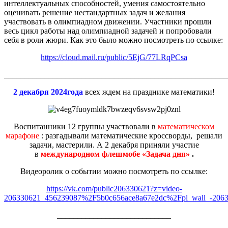
интеллектуальных способностей, умения самостоятельно
оценивать решение нестандартных задач и желания
участвовать в олимпиадном движении. Участники прошли
весь цикл работы над олимпиадной задачей и попробовали
себя в роли жюри. Как это было можно посмотреть по ссылке:
https://cloud.mail.ru/public/5EjG/77LRqPCsa
_______________________________________________________
2 декабря 2024года
всех ждем на празднике математики!
Воспитанники 12 группы участвовали в
математическом
марафоне
: разгадывали математические кроссворды, решали
задачи, мастерили. А 2 декабря приняли участие
в
международном флешмобе «Задача дня»
.
Видеоролик о событии можно посмотреть по ссылке:
https://vk.com/public206330621?z=video-
206330621_456239087%2F5b0c656ace8a67e2dc%2Fpl_wall_-206
____________________________