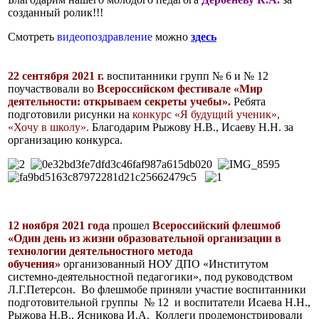
созданный ролик!!!
Смотреть
видеопоздравление
можно
здесь
22 сентября 2021 г.
воспитанники групп № 6 и № 12
поучаствовали во
Всероссийском фестивале «Мир
деятельности: открываем секреты учебы».
Ребята
подготовили рисунки на
конкурс «Я будущий ученик»,
«Хочу в школу».
Благодарим Рыжову Н.В., Исаеву Н.Н. за
организацию конкурса.
12 ноября 2021 года
прошел
Всероссийский флешмоб
«Один день из жизни образовательной организации в
технологии деятельностного метода
обучения»
организованный НОУ ДПО «Институтом
системно-деятельностной педагогики», под руководством
Л.Г.Петерсон. Во флешмобе приняли участие воспитанники
подготовительной группы № 12 и воспитатели Исаева Н.Н.,
Рыжова Н.В., Ясникова И.А. Коллеги продемонстрировали