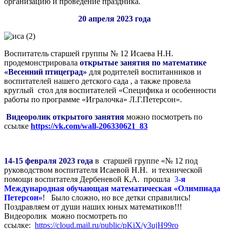
организацию и проведение праздника.
20 апреля 2023 года
Воспитатель старшей группы № 12 Исаева Н.Н.
продемонстрировала
открытые занятия по математике
«Весенний птицеград»
для родителей воспитанников и
воспитателей нашего детского сада , а также провела
круглый стол для воспитателей «Специфика и особенности
работы по программе «Игралочка» Л.Г.Петерсон».
Видеоролик открытого занятия
можно посмотреть по
ссылке
https://vk.com/wall-206330621_83
14-15 февраля 2023 года
в старшей группе «№ 12 под
руководством воспитателя Исаевой Н.Н. и технической
помощи воспитателя Дербеневой К,А. прошла
3
-я
Международная обучающая математическая «Олимпиада
Петерсон»
! Было сложно, но все детки справились!
Поздравляем от души наших юных математиков!!!
Видеоролик можно посмотреть по
ссылке:
https://cloud.mail.ru/public/pKiX/y3ujH99ro