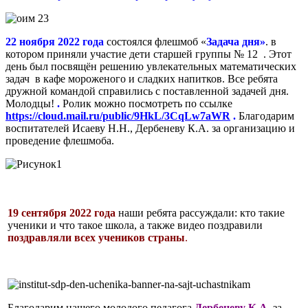
22 ноября 2022 года
состоялся флешмоб «
Задача дня»
. в
котором приняли участие дети старшей группы № 12 . Этот
день был посвящён решению увлекательных математических
задач в кафе мороженого и сладких напитков. Все ребята
дружной командой справились с поставленной задачей дня.
Молодцы!
.
Ролик можно посмотреть по ссылке
https://cloud.mail.ru/public/9HkL/3CqLw7aWR
.
Благодарим
воспитателей Исаеву Н.Н.,
Дербеневу
К.А. за организацию и
проведение флешмоба.
19 сентября 2022 года
наши ребята рассуждали: кто такие
ученики и что такое школа, а также видео поздравили
поздравляли всех учеников страны
.
Благодарим нашего молодого педагога
Дербеневу К.А.
за