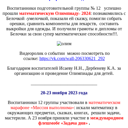
Воспитанники подготовительной группы № 12 успешно
прошли
математическую Олимпиаду- 2024
: познакомились с
Белочкой -умелочкой, показали ей сказку, помогли собрать
орешки, сравнить компоненты для лекарств, составить
выкройки для одежды. И получили грамоты и дипломы от
Белочки за свои супер математические способности!!!.
Видеоролик о событии можно посмотреть по
ссылке:
https://vk.com/wall-206330621_292
Благодарим воспитателей Исаеву Н.Н.,
Дербеневу
К.А. за
организацию и проведение Олимпиады для детей.
_____________________________
20-23 ноября 2023 года
Воспитанники 12 группы участвовали в
математическом
марафоне «Миссия выполнима»
: искали математику в
окружающих предметах, сказках, книгах, решали задачи,
мастерили. А 23 ноября приняли участие в
международном
флешмобе «Задача дня»
.