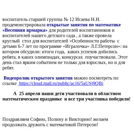
воспитатель старшей группы № 12 Исаева Н.Н.
продемонстрировала
открытые занятия по математике
«Весенняя ярмарка»
для родителей воспитанников и
воспитателей нашего детского сада , а также провела
круглый стол для воспитателей «Особенности работы с
детьми 6-7 лет по программе «Игралочка» Л.Г.Петерсон»: на
котором обсудили: итоги года, каких успехов добились
ребята, в каких олимпиадах, конкурсах поучаствовали. Этот
день стал ярким событием не только для взрослых, но и для
ребят.
Видеоролик открытого занятия
можно посмотреть по
ссылке
https://cloud.mail.ru/public/ac16/5aUSj9QBi
А 25 апреля наши дети участвовали в областном
математическом празднике и все три участника победили!
Поздравляем Софию, Полину и Викторию! желаем
продолжать дружить с математикой Петерсон!