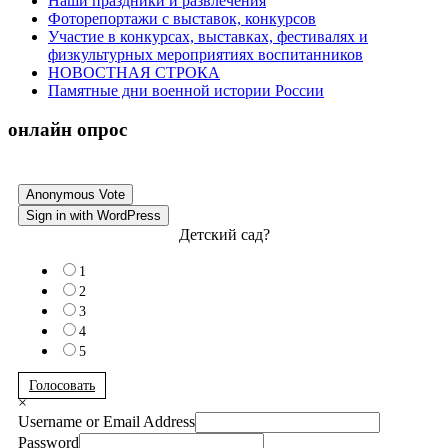
Наши праздники и развлечения
Фоторепортажи с выставок, конкурсов
Участие в конкурсах, выставках, фестивалях и
физкультурных мероприятиях воспитанников
НОВОСТНАЯ СТРОКА
Памятные дни военной истории России
онлайн опрос
Anonymous Vote
Sign in with WordPress
Детский сад?
1
2
3
4
5
Голосовать
×
Username or Email Address
Password