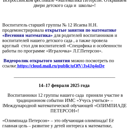
Всероссийском фестивале «Математика Петерсон: Открываем
двери детского сада и школы»!
Воспитатель старшей группы № 12 Исаева Н.Н.
продемонстрировала
открытые занятия по математике
«Весенняя математика»
для родителей воспитанников и
воспитателей нашего детского сада , а также провела
круглый стол для воспитателей «Специфика и особенности
работы по программе «Игралочка» Л.Г.Петерсон».
Видеоролик открытого занятия
можно посмотреть по
ссылке
https://cloud.mail.ru/public/uQfV/Js4Jq4oDe
____________________________________________
14–17 февраля 2025 года
Воспитанники 12 группы нашего сада приняли участие в
традиционном событии ИМС «Учусь учиться» –
lМеждународной математической обучающей «ОЛИМПИАДЕ
ПЕТЕРСОН»!
«Олимпиада Петерсон» – это обучающая олимпиада! Её
главная цель – развитие у детей интереса к математике,