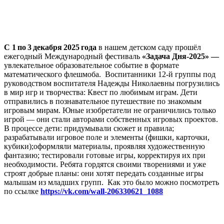
С 1 по 3 декабря 2025 года
в нашем детском саду прошёл
ежегодный Международный фестиваль
«Задача Дня‑2025» —
увлекательное образовательное событие в формате
математического флешмоба. Воспитанники 12‑й группы под
руководством воспитателя Надежды Николаевны погрузились
в мир игр и творчества: Квест по любимым играм. Дети
отправились в познавательное путешествие по знакомым
игровым мирам. Юные изобретатели не ограничились только
игрой — они стали авторами собственных игровых проектов.
В процессе дети: придумывали сюжет и правила;
разрабатывали игровое поле и элементы (фишки, карточки,
кубики);оформляли материалы, проявляя художественную
фантазию; тестировали готовые игры, корректируя их при
необходимости. Ребята гордятся своими творениями и уже
строят добрые планы: они хотят передать созданные игры
малышам из младших групп. Как это было можно посмотреть
по ссылке
https://vk.com/wall-206330621_1088