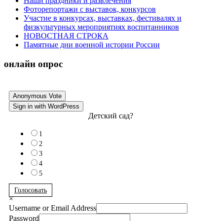
Наши праздники и развлечения
Фоторепортажи с выставок, конкурсов
Участие в конкурсах, выставках, фестивалях и
физкультурных мероприятиях воспитанников
НОВОСТНАЯ СТРОКА
Памятные дни военной истории России
онлайн опрос
Anonymous Vote
Sign in with WordPress
Детский сад?
1
2
3
4
5
Голосовать
×
Username or Email Address
Password