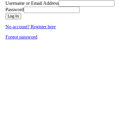
Username or Email Address
Password
Log In
No account? Register here
Forgot password