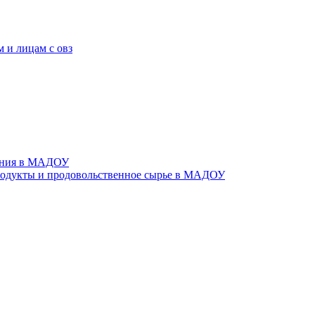
 и лицам с овз
тания в МАДОУ
родукты и продовольственное сырье в МАДОУ