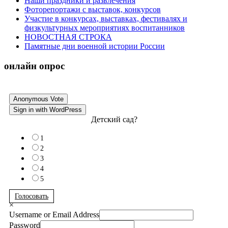
Наши праздники и развлечения
Фоторепортажи с выставок, конкурсов
Участие в конкурсах, выставках, фестивалях и
физкультурных мероприятиях воспитанников
НОВОСТНАЯ СТРОКА
Памятные дни военной истории России
онлайн опрос
Anonymous Vote
Sign in with WordPress
Детский сад?
1
2
3
4
5
Голосовать
×
Username or Email Address
Password