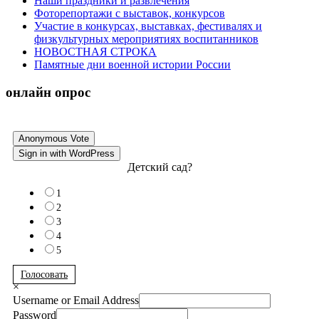
Наши праздники и развлечения
Фоторепортажи с выставок, конкурсов
Участие в конкурсах, выставках, фестивалях и
физкультурных мероприятиях воспитанников
НОВОСТНАЯ СТРОКА
Памятные дни военной истории России
онлайн опрос
Anonymous Vote
Sign in with WordPress
Детский сад?
1
2
3
4
5
Голосовать
×
Username or Email Address
Password