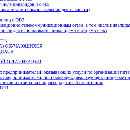
числе инвалидов и с овз
 организации образовательной деятельности)
 и лиц с ОВЗ
ационно-телекоммуникационным сетям, в том числе инвалидам
 числе для использования инвалидами и лицами с овз
СТЬ
ДА) ОБУЧАЮЩИХСЯ
ЩИХСЯ
ОЙ ОРГАНИЗАЦИИ
х предпринимателей, оказывающих услуги по организации пи
х предпринимателей, поставляющих (реализующих) пищевые п
нников и ответы на вопросы родителей по питанию
НИЯ