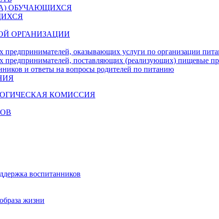
ДА) ОБУЧАЮЩИХСЯ
ЩИХСЯ
ОЙ ОРГАНИЗАЦИИ
х предпринимателей, оказывающих услуги по организации пи
х предпринимателей, поставляющих (реализующих) пищевые п
нников и ответы на вопросы родителей по питанию
НИЯ
ГОГИЧЕСКАЯ КОМИССИЯ
КОВ
оддержка воспитанников
образа жизни