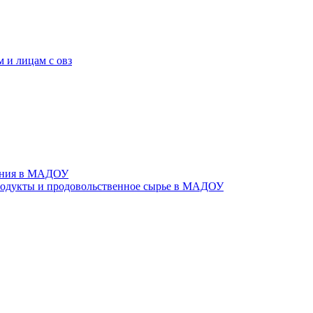
 и лицам с овз
тания в МАДОУ
родукты и продовольственное сырье в МАДОУ