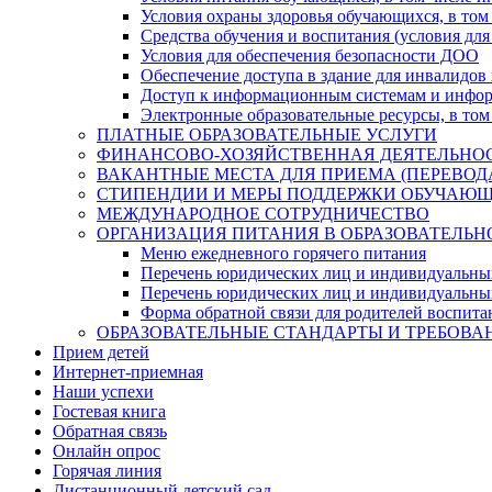
Условия охраны здоровья обучающихся, в том 
Средства обучения и воспитания (условия для
Условия для обеспечения безопасности ДОО
Обеспечение доступа в здание для инвалидов
Доступ к информационным системам и информ
Электронные образовательные ресурсы, в том
ПЛАТНЫЕ ОБРАЗОВАТЕЛЬНЫЕ УСЛУГИ
ФИНАНСОВО-ХОЗЯЙСТВЕННАЯ ДЕЯТЕЛЬНО
ВАКАНТНЫЕ МЕСТА ДЛЯ ПРИЕМА (ПЕРЕВО
СТИПЕНДИИ И МЕРЫ ПОДДЕРЖКИ ОБУЧАЮ
МЕЖДУНАРОДНОЕ СОТРУДНИЧЕСТВО
ОРГАНИЗАЦИЯ ПИТАНИЯ В ОБРАЗОВАТЕЛЬН
Меню ежедневного горячего питания
Перечень юридических лиц и индивидуальны
Перечень юридических лиц и индивидуальны
Форма обратной связи для родителей воспита
ОБРАЗОВАТЕЛЬНЫЕ СТАНДАРТЫ И ТРЕБОВА
Прием детей
Интернет-приемная
Наши успехи
Гостевая книга
Обратная связь
Онлайн опрос
Горячая линия
Дистанционный детский сад