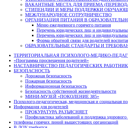
ВАКАНТНЫЕ МЕСТА ДЛЯ ПРИЕМА (ПЕРЕВО
СТИПЕНДИИ И МЕРЫ ПОДДЕРЖКИ ОБУЧАЮ
МЕЖДУНАРОДНОЕ СОТРУДНИЧЕСТВО
ОРГАНИЗАЦИЯ ПИТАНИЯ В ОБРАЗОВАТЕЛЬН
Меню ежедневного горячего питания
Перечень юридических лиц и индивидуальны
Перечень юридических лиц и индивидуальны
Форма обратной связи для родителей воспита
ОБРАЗОВАТЕЛЬНЫЕ СТАНДАРТЫ И ТРЕБОВА
ТЕРРИТОРИАЛЬНАЯ ПСИХОЛОГО-МЕДИКО-ПЕДА
«Программа просвещения родителей»
НАСТАВНИЧЕСТВО ПЕДАГОГИЧЕСКИХ РАБОТНИ
БЕЗОПАСНОСТЬ
Дорожная безопасность
Пожарная безопасность
Информационная безопасность
Безопасность собственной жизнедеятельности
МИНИ-МУЗЕЙ «ПОКОЛЕНИЕ 385»
Психолого-педагогическая, медицинская и социальная п
Информация для родителей
ПРОКУРАТУРА РАЗЪЯСНЯЕТ
Профилактика заболеваний и поддержка здорового 
телефоны горячих линий вышестоящих организаций
В ДОУ требуется