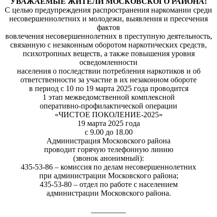
УВАЖАЕМЫЕ ЖИТЕЛИ МОСКОВСКОГО РАЙОНА!
С целью
предупреждения распространения наркомании среди
несовершеннолетних и молодежи
, выявления и пресечения
фактов
вовлечения несовершеннолетних в преступную деятельность,
связанную с незаконным оборотом наркотических средств,
психотропных веществ, а также повышения уровня
осведомленности
населения о последствии потребления наркотиков и об
ответственности за участие в их незаконном обороте
в период с
10
по
19
марта
2025
года
проводится
1 этап межведомственной комплексной
оперативно-профилактической операции
«ЧИСТОЕ ПОКОЛЕНИЕ-2025»
19 марта 2025 года
с 9.00 до 18.00
Администрация Московского района
проводит горячую телефонную линию
(
звонок
анонимный
):
435-53-86
–
комиссия по делам несовершеннолетних
при администрации Московского района
;
435-53-80
–
отдел
по
работе
с
населением
администрации Московского района.
_________