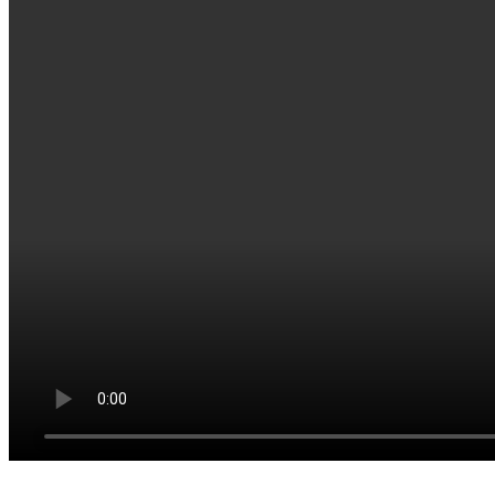
_________________