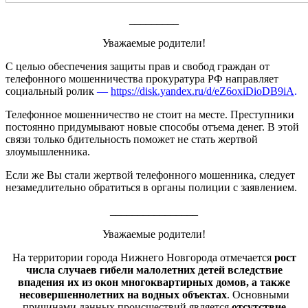
_________
Уважаемые родители!
С целью обеспечения защиты прав и свобод граждан от
телефонного мошенничества прокуратура РФ направляет
социальный ролик
—
https://disk.yandex.ru/d/eZ6oxiDioDB9iA
.
Телефонное мошенничество не стоит на месте. Преступники
постоянно придумывают новые способы отъема денег. В этой
связи только бдительность поможет не стать жертвой
злоумышленника.
Если же Вы стали жертвой телефонного мошенника, следует
незамедлительно обратиться в органы полиции с заявлением.
________________
Уважаемые родители!
На территории города Нижнего Новгорода отмечается
рост
числа случаев гибели малолетних детей вследствие
впадения их из окон многоквартирных домов, а также
несовершеннолетних на водных объектах
. Основными
причинами данных происшествий является
отсутствие