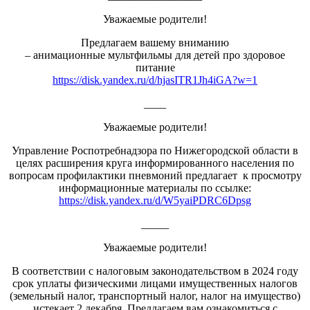
Уважаемые родители!
Предлагаем вашему вниманию
– анимационные мультфильмы для детей про здоровое
питание
https://disk.yandex.ru/d/hjasITR1Jh4iGA?w=1
____
Уважаемые родители!
Управление Роспотребнадзора по Нижегородской области в
целях расширения круга информированного населения по
вопросам профилактики пневмоний предлагает к просмотру
информационные материалы по ссылке:
https://disk.yandex.ru/d/W5yaiPDRC6Dpsg
_____
Уважаемые родители!
В соответствии с налоговым законодательством в 2024 году
срок уплаты физическими лицами имущественных налогов
(земельный налог, транспортный налог, налог на имущество)
истекает 2 декабря. Предлагаем вам ознакомиться с