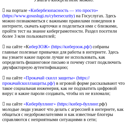
 на портале
«Кибербезопасность — это просто»
(https://www.gosuslugi.ru/cybersecurity)
на Госуслугах. Здесь
можно познакомиться с важными правилами поведения в
интернете, скачать карточки и поделиться ими с близкими,
пройти тест на знание киберграмотности. Раздел посетили
более 3 млн пользователей;
 на сайте «К
иберЗОЖ» (https://киберзож.рф/)
собраны
главные полезные привычки для работы в интернете. Здесь
вы узнаете какие пароли лучше не использовать, как
определить фишинговое письмо и почему стоит подключить
двухфакторную аутентификацию;
 на сайте
«Прокачай скилл защиты» (https://
прокачайскиллзащиты.рф/)
в игровой форме рассказывают что
такое социальная инженерия, как не подхватить цифровой
вирус и какие пароли создавать, чтобы их не взломали;
 на сайте
«Кибербуллинг» (https://кибер-буллинг.
рф/)
молодые люди узнают что делать с агрессией в интернете, как
общаться с недоброжелателями и как известные блогеры
справляются с неприятными ситуациями в сети;