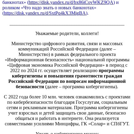
банкнотах» (
https://disk.yandex.ru/d/bx86iCovWKZ9QA
) и
роликом «Что надо знать о новых банкнотах»
(
https://disk.yandex.ru/d/SxtPq4kX3MigBA
).
________________________________________________
Уважаемые родители, коллеги!
Министерство цифрового развития, связи и массовых
коммуникаций Российской Федерации (далее –
Министерство) в рамках федерального проекта
«Информационная безопасность» национальной программы
«Цифровая экономика Российской Федерации» в период с
2022 по 2024 гг. осуществляет реализацию
программы
кибергигиены и повышения грамотности граждан
Российский Федерации по вопросам информационной
безопасности
(далее – программа кибергигиены).
С 2022 года более 10 млн. человек ознакомились с проектами
по кибербезопасности благодаря Госуслугам, социальным
сетям и рекламным материалам. Программа кибергигиены
учит взрослых и детей защищать свои данные, безопасно
общаться и работать в интернете. Она реализуется
совместными усилиями Минцифры, ГК «Солар» и СПбГУТ.
Узнать о кибергигиене можно: