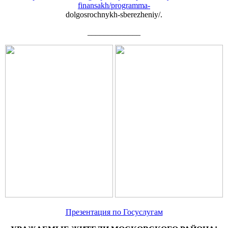
finansakh/programma-
dolgosrochnykh-sberezheniy/.
_____________
Презентация по Госуслугам