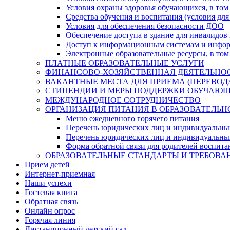
Условия охраны здоровья обучающихся, в том 
Средства обучения и воспитания (условия для
Условия для обеспечения безопасности ДОО
Обеспечение доступа в здание для инвалидов
Доступ к информационным системам и информ
Электронные образовательные ресурсы, в том
ПЛАТНЫЕ ОБРАЗОВАТЕЛЬНЫЕ УСЛУГИ
ФИНАНСОВО-ХОЗЯЙСТВЕННАЯ ДЕЯТЕЛЬНО
ВАКАНТНЫЕ МЕСТА ДЛЯ ПРИЕМА (ПЕРЕВО
СТИПЕНДИИ И МЕРЫ ПОДДЕРЖКИ ОБУЧАЮ
МЕЖДУНАРОДНОЕ СОТРУДНИЧЕСТВО
ОРГАНИЗАЦИЯ ПИТАНИЯ В ОБРАЗОВАТЕЛЬН
Меню ежедневного горячего питания
Перечень юридических лиц и индивидуальны
Перечень юридических лиц и индивидуальны
Форма обратной связи для родителей воспита
ОБРАЗОВАТЕЛЬНЫЕ СТАНДАРТЫ И ТРЕБОВА
Прием детей
Интернет-приемная
Наши успехи
Гостевая книга
Обратная связь
Онлайн опрос
Горячая линия
Дистанционный детский сад