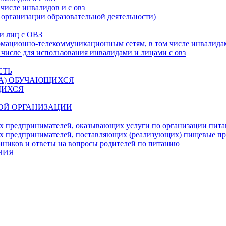
числе инвалидов и с овз
 организации образовательной деятельности)
 и лиц с ОВЗ
ационно-телекоммуникационным сетям, в том числе инвалидам
 числе для использования инвалидами и лицами с овз
СТЬ
ДА) ОБУЧАЮЩИХСЯ
ЩИХСЯ
ОЙ ОРГАНИЗАЦИИ
х предпринимателей, оказывающих услуги по организации пи
х предпринимателей, поставляющих (реализующих) пищевые п
нников и ответы на вопросы родителей по питанию
НИЯ