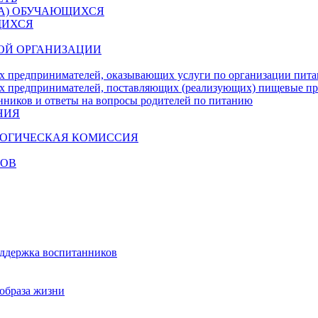
ДА) ОБУЧАЮЩИХСЯ
ЩИХСЯ
ОЙ ОРГАНИЗАЦИИ
х предпринимателей, оказывающих услуги по организации пи
х предпринимателей, поставляющих (реализующих) пищевые п
нников и ответы на вопросы родителей по питанию
НИЯ
ГОГИЧЕСКАЯ КОМИССИЯ
КОВ
оддержка воспитанников
образа жизни