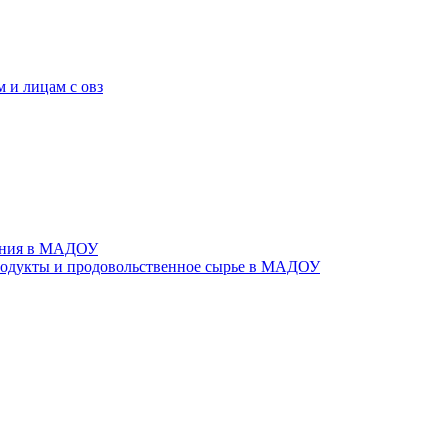
 и лицам с овз
тания в МАДОУ
родукты и продовольственное сырье в МАДОУ