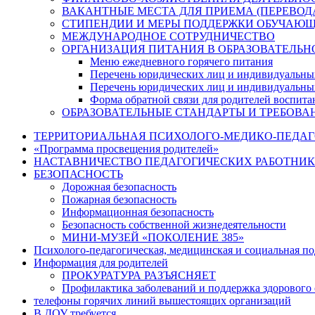
ВАКАНТНЫЕ МЕСТА ДЛЯ ПРИЕМА (ПЕРЕВО
СТИПЕНДИИ И МЕРЫ ПОДДЕРЖКИ ОБУЧАЮ
МЕЖДУНАРОДНОЕ СОТРУДНИЧЕСТВО
ОРГАНИЗАЦИЯ ПИТАНИЯ В ОБРАЗОВАТЕЛЬН
Меню ежедневного горячего питания
Перечень юридических лиц и индивидуальны
Перечень юридических лиц и индивидуальны
Форма обратной связи для родителей воспита
ОБРАЗОВАТЕЛЬНЫЕ СТАНДАРТЫ И ТРЕБОВА
ТЕРРИТОРИАЛЬНАЯ ПСИХОЛОГО-МЕДИКО-ПЕДА
«Программа просвещения родителей»
НАСТАВНИЧЕСТВО ПЕДАГОГИЧЕСКИХ РАБОТНИ
БЕЗОПАСНОСТЬ
Дорожная безопасность
Пожарная безопасность
Информационная безопасность
Безопасность собственной жизнедеятельности
МИНИ-МУЗЕЙ «ПОКОЛЕНИЕ 385»
Психолого-педагогическая, медицинская и социальная п
Информация для родителей
ПРОКУРАТУРА РАЗЪЯСНЯЕТ
Профилактика заболеваний и поддержка здорового 
телефоны горячих линий вышестоящих организаций
В ДОУ требуется