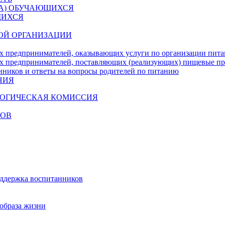
ДА) ОБУЧАЮЩИХСЯ
ЩИХСЯ
ОЙ ОРГАНИЗАЦИИ
х предпринимателей, оказывающих услуги по организации пи
х предпринимателей, поставляющих (реализующих) пищевые п
нников и ответы на вопросы родителей по питанию
НИЯ
ГОГИЧЕСКАЯ КОМИССИЯ
КОВ
оддержка воспитанников
образа жизни