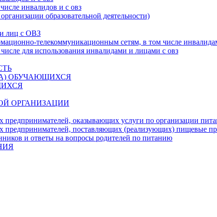
числе инвалидов и с овз
 организации образовательной деятельности)
 и лиц с ОВЗ
ационно-телекоммуникационным сетям, в том числе инвалидам
 числе для использования инвалидами и лицами с овз
СТЬ
ДА) ОБУЧАЮЩИХСЯ
ЩИХСЯ
ОЙ ОРГАНИЗАЦИИ
х предпринимателей, оказывающих услуги по организации пи
х предпринимателей, поставляющих (реализующих) пищевые п
нников и ответы на вопросы родителей по питанию
НИЯ