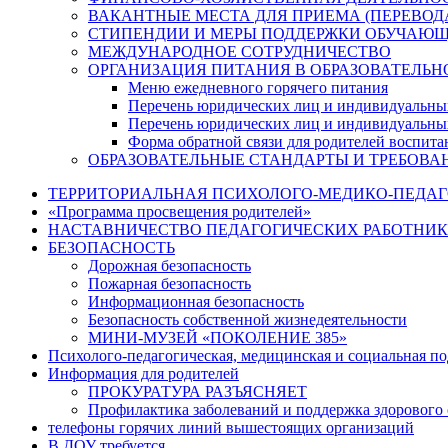
ВАКАНТНЫЕ МЕСТА ДЛЯ ПРИЕМА (ПЕРЕВО
СТИПЕНДИИ И МЕРЫ ПОДДЕРЖКИ ОБУЧАЮ
МЕЖДУНАРОДНОЕ СОТРУДНИЧЕСТВО
ОРГАНИЗАЦИЯ ПИТАНИЯ В ОБРАЗОВАТЕЛЬН
Меню ежедневного горячего питания
Перечень юридических лиц и индивидуальны
Перечень юридических лиц и индивидуальны
Форма обратной связи для родителей воспита
ОБРАЗОВАТЕЛЬНЫЕ СТАНДАРТЫ И ТРЕБОВА
ТЕРРИТОРИАЛЬНАЯ ПСИХОЛОГО-МЕДИКО-ПЕДА
«Программа просвещения родителей»
НАСТАВНИЧЕСТВО ПЕДАГОГИЧЕСКИХ РАБОТНИ
БЕЗОПАСНОСТЬ
Дорожная безопасность
Пожарная безопасность
Информационная безопасность
Безопасность собственной жизнедеятельности
МИНИ-МУЗЕЙ «ПОКОЛЕНИЕ 385»
Психолого-педагогическая, медицинская и социальная п
Информация для родителей
ПРОКУРАТУРА РАЗЪЯСНЯЕТ
Профилактика заболеваний и поддержка здорового 
телефоны горячих линий вышестоящих организаций
В ДОУ требуется