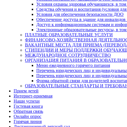
Условия охраны здоровья обучающихся, в том 
Средства обучения и воспитания (условия для
Условия для обеспечения безопасности ДОО
Обеспечение доступа в здание для инвалидов
Доступ к информационным системам и информ
Электронные образовательные ресурсы, в том
ПЛАТНЫЕ ОБРАЗОВАТЕЛЬНЫЕ УСЛУГИ
ФИНАНСОВО-ХОЗЯЙСТВЕННАЯ ДЕЯТЕЛЬНО
ВАКАНТНЫЕ МЕСТА ДЛЯ ПРИЕМА (ПЕРЕВО
СТИПЕНДИИ И МЕРЫ ПОДДЕРЖКИ ОБУЧАЮ
МЕЖДУНАРОДНОЕ СОТРУДНИЧЕСТВО
ОРГАНИЗАЦИЯ ПИТАНИЯ В ОБРАЗОВАТЕЛЬН
Меню ежедневного горячего питания
Перечень юридических лиц и индивидуальны
Перечень юридических лиц и индивидуальны
Форма обратной связи для родителей воспита
ОБРАЗОВАТЕЛЬНЫЕ СТАНДАРТЫ И ТРЕБОВА
Прием детей
Интернет-приемная
Наши успехи
Гостевая книга
Обратная связь
Онлайн опрос
Горячая линия
Дистанционный детский сад