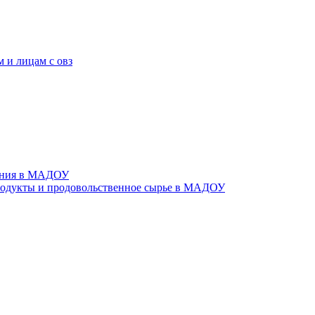
 и лицам с овз
тания в МАДОУ
родукты и продовольственное сырье в МАДОУ