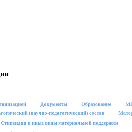
ции
рганизацией
Документы
Образование
М
агогический (научно-педагогический) состав
Матер
Стипендии и иные виды материальной поддержки