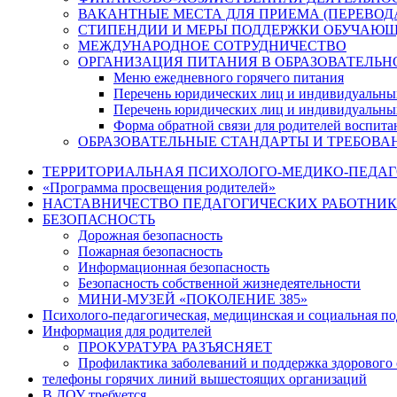
ВАКАНТНЫЕ МЕСТА ДЛЯ ПРИЕМА (ПЕРЕВО
СТИПЕНДИИ И МЕРЫ ПОДДЕРЖКИ ОБУЧАЮ
МЕЖДУНАРОДНОЕ СОТРУДНИЧЕСТВО
ОРГАНИЗАЦИЯ ПИТАНИЯ В ОБРАЗОВАТЕЛЬН
Меню ежедневного горячего питания
Перечень юридических лиц и индивидуальны
Перечень юридических лиц и индивидуальны
Форма обратной связи для родителей воспита
ОБРАЗОВАТЕЛЬНЫЕ СТАНДАРТЫ И ТРЕБОВА
ТЕРРИТОРИАЛЬНАЯ ПСИХОЛОГО-МЕДИКО-ПЕДА
«Программа просвещения родителей»
НАСТАВНИЧЕСТВО ПЕДАГОГИЧЕСКИХ РАБОТНИ
БЕЗОПАСНОСТЬ
Дорожная безопасность
Пожарная безопасность
Информационная безопасность
Безопасность собственной жизнедеятельности
МИНИ-МУЗЕЙ «ПОКОЛЕНИЕ 385»
Психолого-педагогическая, медицинская и социальная п
Информация для родителей
ПРОКУРАТУРА РАЗЪЯСНЯЕТ
Профилактика заболеваний и поддержка здорового 
телефоны горячих линий вышестоящих организаций
В ДОУ требуется