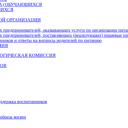
ДА) ОБУЧАЮЩИХСЯ
ЩИХСЯ
ОЙ ОРГАНИЗАЦИИ
х предпринимателей, оказывающих услуги по организации пи
х предпринимателей, поставляющих (реализующих) пищевые п
нников и ответы на вопросы родителей по питанию
НИЯ
ГОГИЧЕСКАЯ КОМИССИЯ
КОВ
оддержка воспитанников
образа жизни