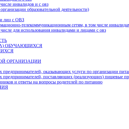
числе инвалидов и с овз
 организации образовательной деятельности)
 и лиц с ОВЗ
ационно-телекоммуникационным сетям, в том числе инвалидам
 числе для использования инвалидами и лицами с овз
СТЬ
ДА) ОБУЧАЮЩИХСЯ
ЩИХСЯ
ОЙ ОРГАНИЗАЦИИ
х предпринимателей, оказывающих услуги по организации пи
х предпринимателей, поставляющих (реализующих) пищевые п
нников и ответы на вопросы родителей по питанию
НИЯ