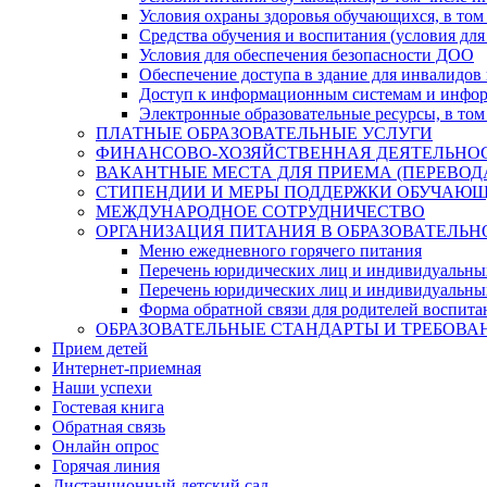
Условия охраны здоровья обучающихся, в том 
Средства обучения и воспитания (условия для
Условия для обеспечения безопасности ДОО
Обеспечение доступа в здание для инвалидов
Доступ к информационным системам и информ
Электронные образовательные ресурсы, в том
ПЛАТНЫЕ ОБРАЗОВАТЕЛЬНЫЕ УСЛУГИ
ФИНАНСОВО-ХОЗЯЙСТВЕННАЯ ДЕЯТЕЛЬНО
ВАКАНТНЫЕ МЕСТА ДЛЯ ПРИЕМА (ПЕРЕВО
СТИПЕНДИИ И МЕРЫ ПОДДЕРЖКИ ОБУЧАЮ
МЕЖДУНАРОДНОЕ СОТРУДНИЧЕСТВО
ОРГАНИЗАЦИЯ ПИТАНИЯ В ОБРАЗОВАТЕЛЬН
Меню ежедневного горячего питания
Перечень юридических лиц и индивидуальны
Перечень юридических лиц и индивидуальны
Форма обратной связи для родителей воспита
ОБРАЗОВАТЕЛЬНЫЕ СТАНДАРТЫ И ТРЕБОВА
Прием детей
Интернет-приемная
Наши успехи
Гостевая книга
Обратная связь
Онлайн опрос
Горячая линия
Дистанционный детский сад