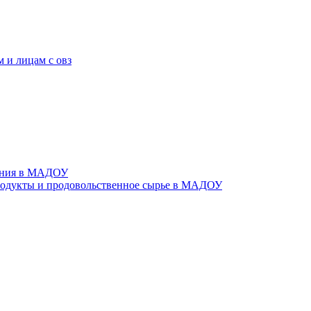
 и лицам с овз
тания в МАДОУ
родукты и продовольственное сырье в МАДОУ