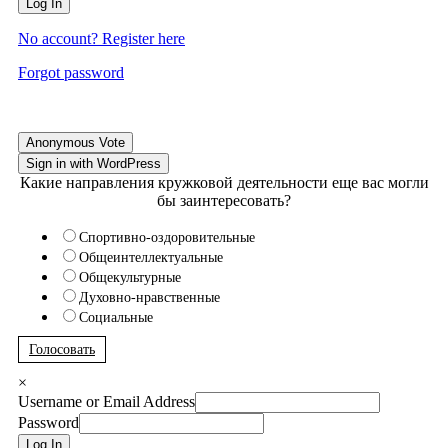
Log In
No account? Register here
Forgot password
Anonymous Vote
Sign in with WordPress
Какие направления кружковой деятельности еще вас могли
бы заинтересовать?
Спортивно-оздоровительные
Общеинтеллектуальные
Общекультурные
Духовно-нравственные
Социальные
Голосовать
×
Username or Email Address
Password
Log In