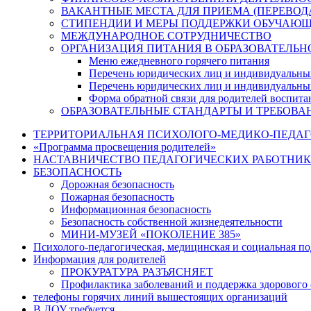
ВАКАНТНЫЕ МЕСТА ДЛЯ ПРИЕМА (ПЕРЕВО
СТИПЕНДИИ И МЕРЫ ПОДДЕРЖКИ ОБУЧАЮ
МЕЖДУНАРОДНОЕ СОТРУДНИЧЕСТВО
ОРГАНИЗАЦИЯ ПИТАНИЯ В ОБРАЗОВАТЕЛЬН
Меню ежедневного горячего питания
Перечень юридических лиц и индивидуальны
Перечень юридических лиц и индивидуальны
Форма обратной связи для родителей воспита
ОБРАЗОВАТЕЛЬНЫЕ СТАНДАРТЫ И ТРЕБОВА
ТЕРРИТОРИАЛЬНАЯ ПСИХОЛОГО-МЕДИКО-ПЕДА
«Программа просвещения родителей»
НАСТАВНИЧЕСТВО ПЕДАГОГИЧЕСКИХ РАБОТНИ
БЕЗОПАСНОСТЬ
Дорожная безопасность
Пожарная безопасность
Информационная безопасность
Безопасность собственной жизнедеятельности
МИНИ-МУЗЕЙ «ПОКОЛЕНИЕ 385»
Психолого-педагогическая, медицинская и социальная п
Информация для родителей
ПРОКУРАТУРА РАЗЪЯСНЯЕТ
Профилактика заболеваний и поддержка здорового 
телефоны горячих линий вышестоящих организаций
В ДОУ требуется