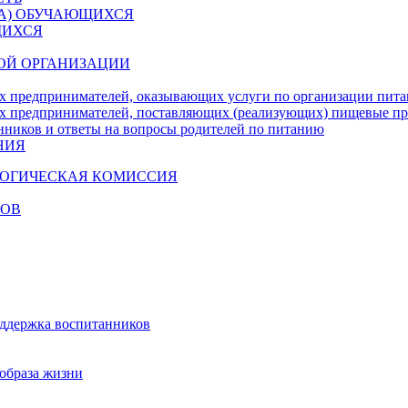
ДА) ОБУЧАЮЩИХСЯ
ЩИХСЯ
ОЙ ОРГАНИЗАЦИИ
х предпринимателей, оказывающих услуги по организации пи
х предпринимателей, поставляющих (реализующих) пищевые п
нников и ответы на вопросы родителей по питанию
НИЯ
ГОГИЧЕСКАЯ КОМИССИЯ
КОВ
оддержка воспитанников
образа жизни