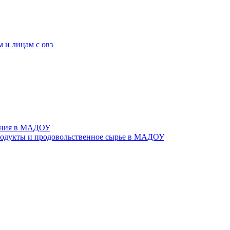
 и лицам с овз
тания в МАДОУ
родукты и продовольственное сырье в МАДОУ