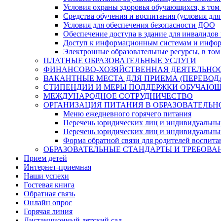
Условия охраны здоровья обучающихся, в том 
Средства обучения и воспитания (условия для
Условия для обеспечения безопасности ДОО
Обеспечение доступа в здание для инвалидов
Доступ к информационным системам и информ
Электронные образовательные ресурсы, в том
ПЛАТНЫЕ ОБРАЗОВАТЕЛЬНЫЕ УСЛУГИ
ФИНАНСОВО-ХОЗЯЙСТВЕННАЯ ДЕЯТЕЛЬНО
ВАКАНТНЫЕ МЕСТА ДЛЯ ПРИЕМА (ПЕРЕВО
СТИПЕНДИИ И МЕРЫ ПОДДЕРЖКИ ОБУЧАЮ
МЕЖДУНАРОДНОЕ СОТРУДНИЧЕСТВО
ОРГАНИЗАЦИЯ ПИТАНИЯ В ОБРАЗОВАТЕЛЬН
Меню ежедневного горячего питания
Перечень юридических лиц и индивидуальны
Перечень юридических лиц и индивидуальны
Форма обратной связи для родителей воспита
ОБРАЗОВАТЕЛЬНЫЕ СТАНДАРТЫ И ТРЕБОВА
Прием детей
Интернет-приемная
Наши успехи
Гостевая книга
Обратная связь
Онлайн опрос
Горячая линия
Дистанционный детский сад