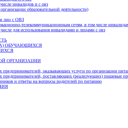
числе инвалидов и с овз
 организации образовательной деятельности)
 и лиц с ОВЗ
ационно-телекоммуникационным сетям, в том числе инвалидам
 числе для использования инвалидами и лицами с овз
СТЬ
ДА) ОБУЧАЮЩИХСЯ
ЩИХСЯ
ОЙ ОРГАНИЗАЦИИ
х предпринимателей, оказывающих услуги по организации пи
х предпринимателей, поставляющих (реализующих) пищевые п
нников и ответы на вопросы родителей по питанию
НИЯ