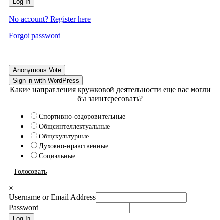
Log In
No account? Register here
Forgot password
Anonymous Vote
Sign in with WordPress
Какие направления кружковой деятельности еще вас могли
бы заинтересовать?
Спортивно-оздоровительные
Общеинтеллектуальные
Общекультурные
Духовно-нравственные
Социальные
Голосовать
×
Username or Email Address
Password
Log In