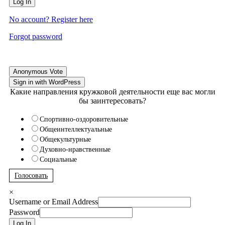
Log In
No account? Register here
Forgot password
Anonymous Vote
Sign in with WordPress
Какие направления кружковой деятельности еще вас могли
бы заинтересовать?
Спортивно-оздоровительные
Общеинтеллектуальные
Общекультурные
Духовно-нравственные
Социальные
Голосовать
×
Username or Email Address
Password
Log In