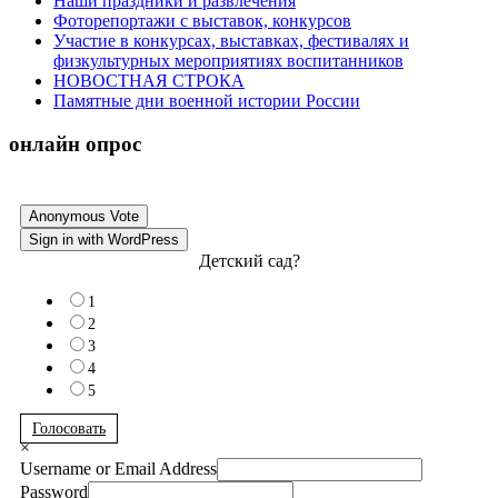
Наши праздники и развлечения
Фоторепортажи с выставок, конкурсов
Участие в конкурсах, выставках, фестивалях и
физкультурных мероприятиях воспитанников
НОВОСТНАЯ СТРОКА
Памятные дни военной истории России
онлайн опрос
Anonymous Vote
Sign in with WordPress
Детский сад?
1
2
3
4
5
Голосовать
×
Username or Email Address
Password