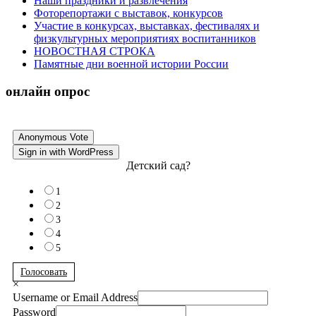
Наши праздники и развлечения
Фоторепортажи с выставок, конкурсов
Участие в конкурсах, выставках, фестивалях и
физкультурных мероприятиях воспитанников
НОВОСТНАЯ СТРОКА
Памятные дни военной истории России
онлайн опрос
Anonymous Vote
Sign in with WordPress
Детский сад?
1
2
3
4
5
Голосовать
×
Username or Email Address
Password