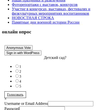
Наши праздники и развлечения
Фоторепортажи с выставок, конкурсов
Участие в конкурсах, выставках, фестивалях и
физкультурных мероприятиях воспитанников
НОВОСТНАЯ СТРОКА
Памятные дни военной истории России
онлайн опрос
Anonymous Vote
Sign in with WordPress
Детский сад?
1
2
3
4
5
Голосовать
×
Username or Email Address
Password