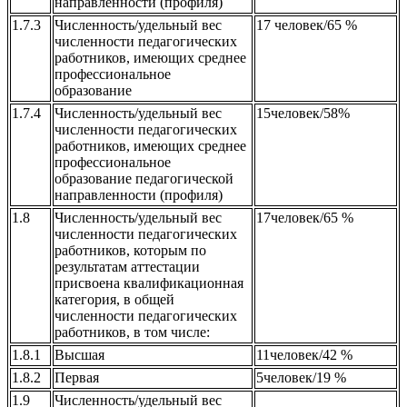
направленности (профиля)
1.7.3
Численность/удельный вес
17 человек/65 %
численности педагогических
работников, имеющих среднее
профессиональное
образование
1.7.4
Численность/удельный вес
15человек/58%
численности педагогических
работников, имеющих среднее
профессиональное
образование педагогической
направленности (профиля)
1.8
Численность/удельный вес
17человек/65 %
численности педагогических
работников, которым по
результатам аттестации
присвоена квалификационная
категория, в общей
численности педагогических
работников, в том числе:
1.8.1
Высшая
11человек/42 %
1.8.2
Первая
5человек/19 %
1.9
Численность/удельный вес