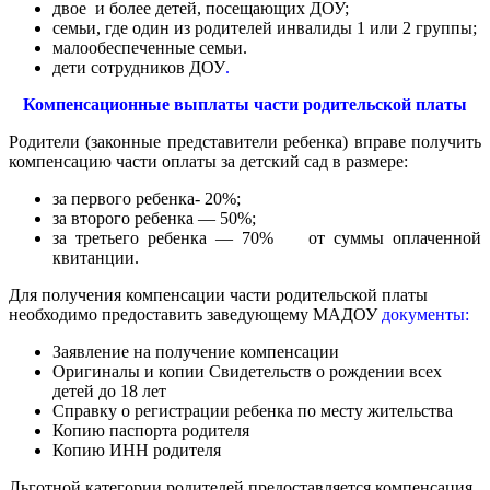
двое и более детей, посещающих ДОУ;
семьи, где один из родителей инвалиды 1 или 2 группы;
малообеспеченные семьи.
д
ети сотрудников ДОУ
.
Компенсационные выплаты части родительской платы
Родители (законные представители ребенка) вправе получить
компенсацию части оплаты за детский сад в размере:
за первого ребенка- 20%;
за второго ребенка — 50%;
за третьего ребенка — 70% от суммы оплаченной
квитанции.
Для получения компенсации части родительской платы
необходимо предоставить заведующему МАДОУ
документы:
Заявление на получение компенсации
Оригиналы и копии Свидетельств о рождении всех
детей до 18 лет
Справку о регистрации ребенка по месту жительства
Копию паспорта родителя
Копию ИНН родителя
Льготной категории родителей предоставляется компенсация